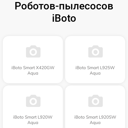
Роботов-пылесосов
iBoto
iBoto Smart Х420GW
iBoto Smart L925W
Aqua
Aqua
iBoto Smart L920W
iBoto Smart L920SW
Aqua
Aqua